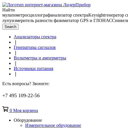
Найти
мультиметр
осциллограф
анализатор спектра
Keysight
генератор 
лупу
измеритель разности фаз
имитатор GPS и ГЛОНАСС
нивел
Search
Анализаторы спектра
❘
Генераторы сигналов
❘
Вольтметры и амперметры
❘
Источники питания
❘
Есть вопросы? Звоните:
+7 495 109-22-56
0
Моя корзина
Оборудование
Измерительное обрудование