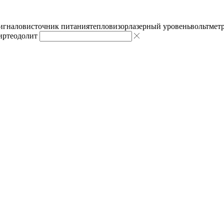
сигналов
источник питания
тепловизор
лазерный уровень
вольтмет
ир
теодолит