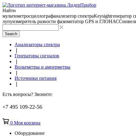
Найти
мультиметр
осциллограф
анализатор спектра
Keysight
генератор 
лупу
измеритель разности фаз
имитатор GPS и ГЛОНАСС
нивел
Search
Анализаторы спектра
❘
Генераторы сигналов
❘
Вольтметры и амперметры
❘
Источники питания
❘
Есть вопросы? Звоните:
+7 495 109-22-56
0
Моя корзина
Оборудование