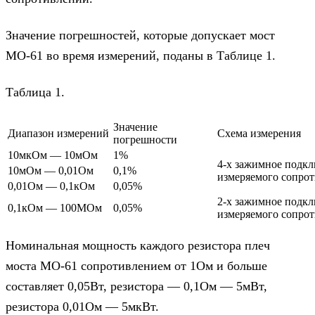
Значение погрешностей, которые допускает мост
МО-61 во время измерений, поданы в Таблице 1.
Таблица 1.
Значение
Диапазон измерений
Схема измерения
погрешности
10мкОм — 10мОм
1%
4-х зажимное подк
10мОм — 0,01Ом
0,1%
измеряемого сопро
0,01Ом — 0,1кОм
0,05%
2-х зажимное подк
0,1кОм — 100МОм
0,05%
измеряемого сопро
Номинальная мощность каждого резистора плеч
моста МО-61 сопротивлением от 1Ом и больше
составляет 0,05Вт, резистора — 0,1Ом — 5мВт,
резистора 0,01Ом — 5мкВт.