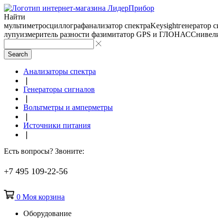
Найти
мультиметр
осциллограф
анализатор спектра
Keysight
генератор 
лупу
измеритель разности фаз
имитатор GPS и ГЛОНАСС
нивел
Search
Анализаторы спектра
❘
Генераторы сигналов
❘
Вольтметры и амперметры
❘
Источники питания
❘
Есть вопросы? Звоните:
+7 495 109-22-56
0
Моя корзина
Оборудование