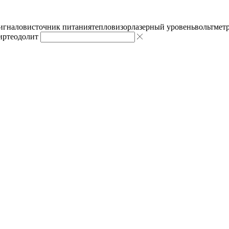
сигналов
источник питания
тепловизор
лазерный уровень
вольтмет
ир
теодолит