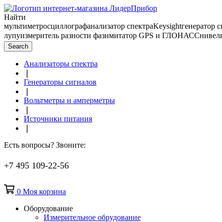
Найти
мультиметр
осциллограф
анализатор спектра
Keysight
генератор 
лупу
измеритель разности фаз
имитатор GPS и ГЛОНАСС
нивел
Search
Анализаторы спектра
❘
Генераторы сигналов
❘
Вольтметры и амперметры
❘
Источники питания
❘
Есть вопросы? Звоните:
+7 495 109-22-56
0
Моя корзина
Оборудование
Измерительное обрудование