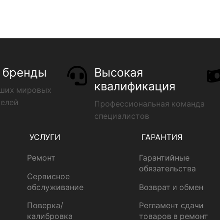
 бренды
Высокая
квалификация
чших мировых
телей
Профессиональная команда
специалистов
УСЛУГИ
ГАРАНТИЯ
Ремонт
Гарантийные
обязательства
Сервисное
обслуживание
Возврат и обмен
Поверка/
Регламент сдачи
калибровка
товаров в ремонт