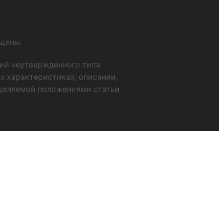
ищены.
ний неутвержденного типа
х характеристиках, описании,
еделяемой положениями статьи