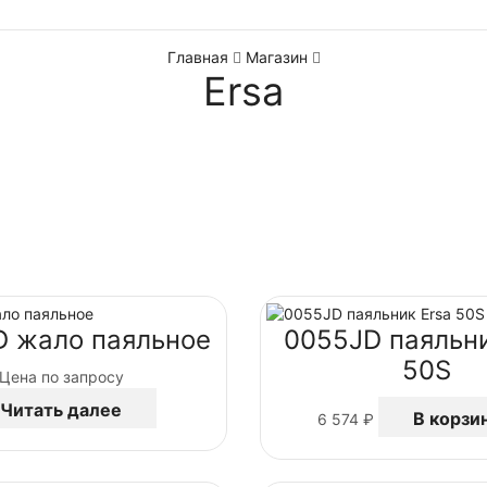
Главная
Магазин
Ersa
D жало паяльное
0055JD паяльни
50S
Цена по запросу
Читать далее
В корзи
6 574
₽