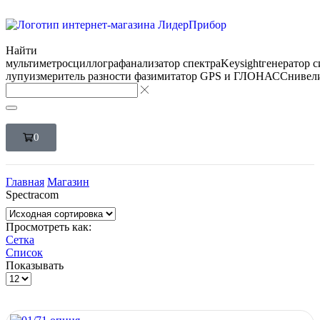
Найти
мультиметр
осциллограф
анализатор спектра
Keysight
генератор 
лупу
измеритель разности фаз
имитатор GPS и ГЛОНАСС
нивел
0
Главная
Магазин
Spectracom
Просмотреть как:
Сетка
Список
Показывать