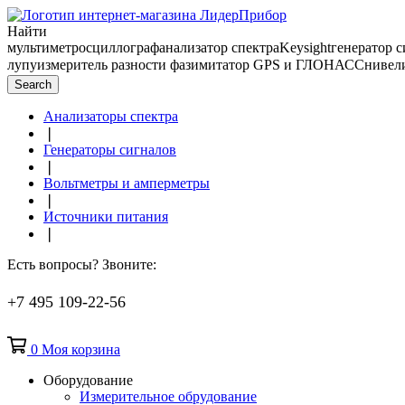
Найти
мультиметр
осциллограф
анализатор спектра
Keysight
генератор 
лупу
измеритель разности фаз
имитатор GPS и ГЛОНАСС
нивел
Search
Анализаторы спектра
❘
Генераторы сигналов
❘
Вольтметры и амперметры
❘
Источники питания
❘
Есть вопросы? Звоните:
+7 495 109-22-56
0
Моя корзина
Оборудование
Измерительное обрудование