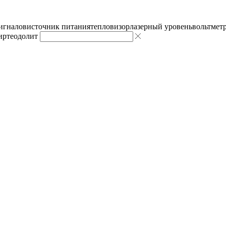
сигналов
источник питания
тепловизор
лазерный уровень
вольтмет
ир
теодолит