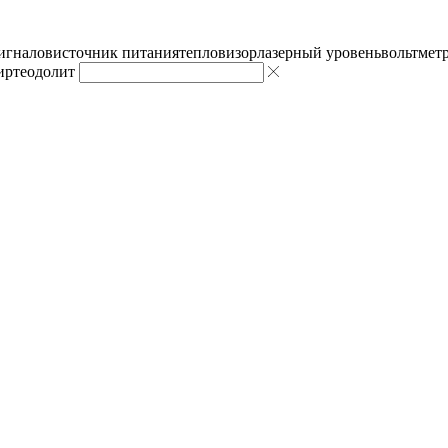
сигналов
источник питания
тепловизор
лазерный уровень
вольтмет
ир
теодолит