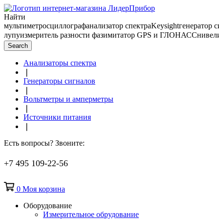
Найти
мультиметр
осциллограф
анализатор спектра
Keysight
генератор 
лупу
измеритель разности фаз
имитатор GPS и ГЛОНАСС
нивел
Search
Анализаторы спектра
❘
Генераторы сигналов
❘
Вольтметры и амперметры
❘
Источники питания
❘
Есть вопросы? Звоните:
+7 495 109-22-56
0
Моя корзина
Оборудование
Измерительное обрудование