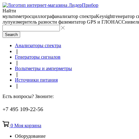
Найти
мультиметр
осциллограф
анализатор спектра
Keysight
генератор 
лупу
измеритель разности фаз
имитатор GPS и ГЛОНАСС
нивел
Search
Анализаторы спектра
❘
Генераторы сигналов
❘
Вольтметры и амперметры
❘
Источники питания
❘
Есть вопросы? Звоните:
+7 495 109-22-56
0
Моя корзина
Оборудование