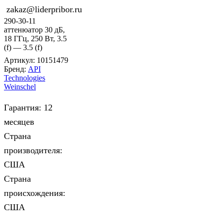
zakaz@liderpribor.ru
290-30-11
аттенюатор 30 дБ,
18 ГГц, 250 Вт, 3.5
(f) — 3.5 (f)
Артикул:
10151479
Бренд:
API
Technologies
Weinschel
Гарантия: 12
месяцев
Страна
производителя:
США
Страна
происхождения:
США