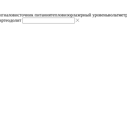
сигналов
источник питания
тепловизор
лазерный уровень
вольтмет
ир
теодолит