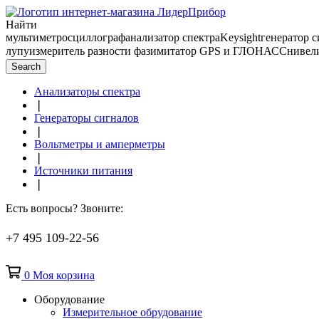
Найти
мультиметр
осциллограф
анализатор спектра
Keysight
генератор 
лупу
измеритель разности фаз
имитатор GPS и ГЛОНАСС
нивел
Search
Анализаторы спектра
❘
Генераторы сигналов
❘
Вольтметры и амперметры
❘
Источники питания
❘
Есть вопросы? Звоните:
+7 495 109-22-56
0
Моя корзина
Оборудование
Измерительное обрудование