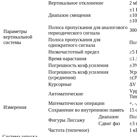
Вертикальное отклонение
2 м
±1 
Диапазон смещения
±10
±10
Полоса пропускания для аналогового
30
Параметры
периодического сигнала
вертикальной
Полоса пропускания для
системы
Пол
однократного сигнала
Низкочастотный предел
≥5 
Время нарастания
≤1.
Погрешность коэф.усиления
±3
Погрешность коэф.усиления
Уср
(усреднения)
±(3
Курсорные
ΔV 
Vpp
Автоматические
Tim
Математические операции
+, -
Измерения
Сохранение во внутреннюю память
15 
Диапазон
По
Фигуры Лиссажу
Сдвиг фаз
±3 
Частота (типичное)
1 к
Система запуска