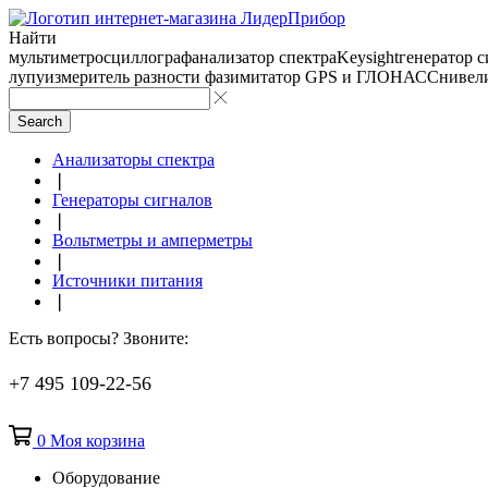
Найти
мультиметр
осциллограф
анализатор спектра
Keysight
генератор 
лупу
измеритель разности фаз
имитатор GPS и ГЛОНАСС
нивел
Search
Анализаторы спектра
❘
Генераторы сигналов
❘
Вольтметры и амперметры
❘
Источники питания
❘
Есть вопросы? Звоните:
+7 495 109-22-56
0
Моя корзина
Оборудование