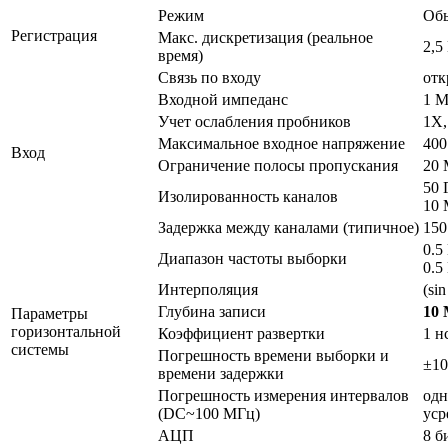
Режим
Обы
Регистрация
Макс. дискретизация (реальное
2,5
время)
Связь по входу
отк
Входной импеданс
1 M
Учет ослабления пробников
1X,
Максимальное входное напряжение
400
Вход
Ограничение полосы пропускания
20 
50 
Изолированность каналов
10 
Задержка между каналами (типичное)
150
0.5
Диапазон частоты выборки
0.5
Интерполяция
(sin
Глубина записи
10 
Параметры
горизонтальной
Коэффициент развертки
1 н
системы
Погрешность времени выборки и
±10
времени задержки
Погрешность измерения интервалов
одн
(DC~100 МГц)
уср
АЦП
8 б