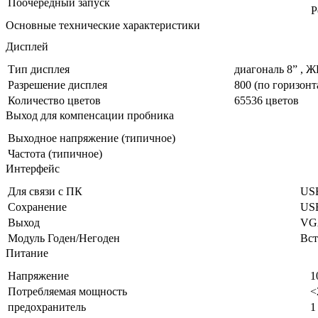
Поочередный запуск
Р
Основные технические характеристики
Дисплей
Тип дисплея
диагональ 8” , 
Разрешение дисплея
800 (по горизонт
Количество цветов
65536 цветов
Выход для компенсации пробника
Выходное напряжение (типичное)
Частота (типичное)
Интерфейс
Для связи с ПК
USB
Сохранение
USB
Выход
VG
Модуль Годен/Негоден
Вс
Питание
Напряжение
1
Потребляемая мощность
<
предохранитель
1