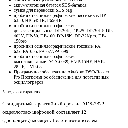
аккумуляторная батарея SDS-батарея
сумка для переноски SDS bag
пробники осциллографические пассивные: HP-
6350, HP-6351R, P6501R
пробники осциллографические
дифференциальные: DP-20K, DP-25, DP-30HS,DP-
40LV, DP-50, DP-100, DP-16K, DP-22Kpro, DP-
150pro
пробники осциллографические токовые: PA-
622, PA-655, PA-677,PA-699
пробники осциллографические
высоковольтные: АСА-6039, HVP-15HF, HVP-
28HF, HVP-08
Программное обеспечение Aktakom DSO-Reader
Pro Программное обеспечение для портативных
осциллографов
Заводская гарантия
Стандартный гарантийный срок на ADS-2322
осциллограф цифровой составляет 12
(двенадцать) месяцев. Если изготовителем