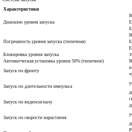
Характеристики
В
Диапазон уровня запуска
E
В
Погрешность уровня запуска (типичная)
E
Блокировка уровня запуска
1
Автоматческая установка уровня 50% (типичное)
В
н
Запуск по фронту
ч
у
Запуск по длительности импульса
д
с
Запуск по видеосигналу
д
у
Запуск по скорости нарастания
д
Р