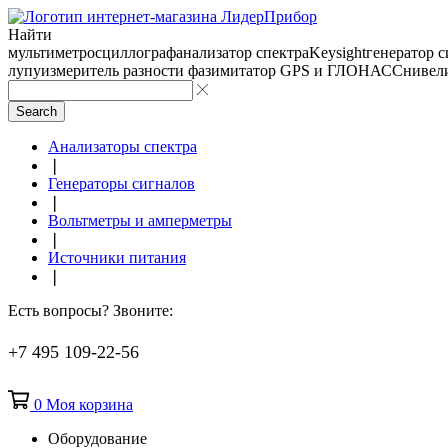
Найти
мультиметр
осциллограф
анализатор спектра
Keysight
генератор 
лупу
измеритель разности фаз
имитатор GPS и ГЛОНАСС
нивел
Search
Анализаторы спектра
❘
Генераторы сигналов
❘
Вольтметры и амперметры
❘
Источники питания
❘
Есть вопросы? Звоните:
+7 495 109-22-56
0
Моя корзина
Оборудование