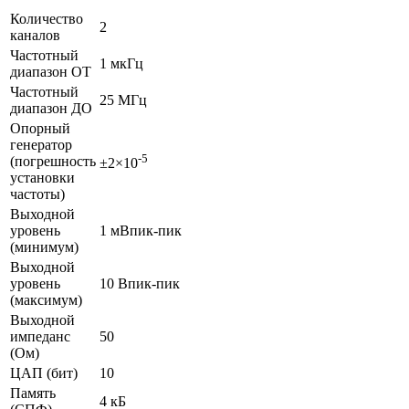
Количество
2
каналов
Частотный
1 мкГц
диапазон ОТ
Частотный
25 МГц
диапазон ДО
Опорный
генератор
-5
(погрешность
±2×10
установки
частоты)
Выходной
уровень
1 мВпик-пик
(минимум)
Выходной
уровень
10 Впик-пик
(максимум)
Выходной
импеданс
50
(Ом)
ЦАП (бит)
10
Память
4 кБ