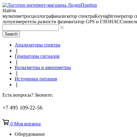
Найти
мультиметр
осциллограф
анализатор спектра
Keysight
генератор 
лупу
измеритель разности фаз
имитатор GPS и ГЛОНАСС
нивел
Search
Анализаторы спектра
❘
Генераторы сигналов
❘
Вольтметры и амперметры
❘
Источники питания
❘
Есть вопросы? Звоните:
+7 495 109-22-56
0
Моя корзина
Оборудование