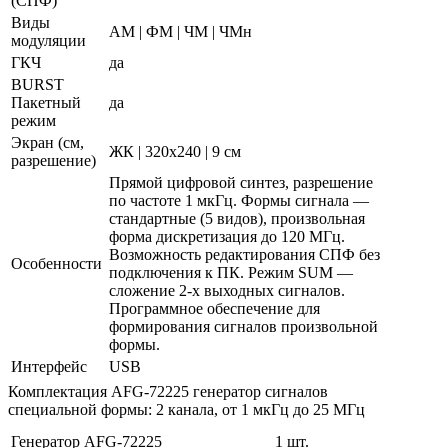
(СПФ)
Виды
АМ | ФМ | ЧМ | ЧМн
модуляции
ГКЧ
да
BURST
Пакетный
да
режим
Экран (см,
ЖК | 320х240 | 9 см
разрешение)
Прямой цифровой синтез, разрешение
по частоте 1 мкГц. Формы сигнала —
стандартные (5 видов), произвольная
форма дискретизация до 120 МГц.
Возможность редактирования СПФ без
Особенности
подключения к ПК. Режим SUM —
сложение 2-х выходных сигналов.
Программное обеспечение для
формирования сигналов произвольной
формы.
Интерфейс
USB
Комплектация AFG-72225 генератор сигналов
специальной формы: 2 канала, от 1 мкГц до 25 МГц
Генератор AFG-72225
1 шт.