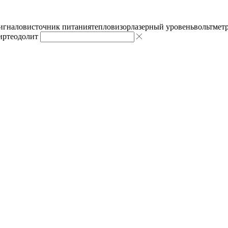
сигналов
источник питания
тепловизор
лазерный уровень
вольтмет
ир
теодолит