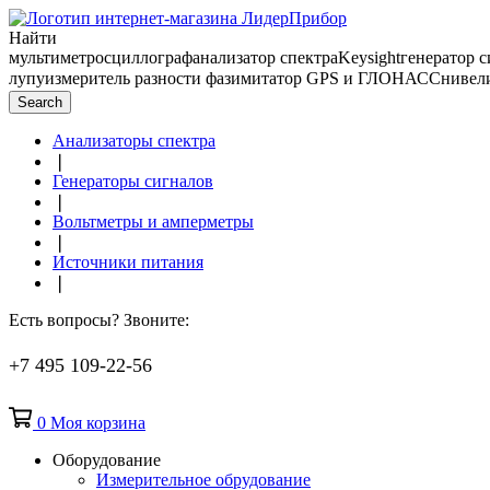
Найти
мультиметр
осциллограф
анализатор спектра
Keysight
генератор 
лупу
измеритель разности фаз
имитатор GPS и ГЛОНАСС
нивел
Search
Анализаторы спектра
❘
Генераторы сигналов
❘
Вольтметры и амперметры
❘
Источники питания
❘
Есть вопросы? Звоните:
+7 495 109-22-56
0
Моя корзина
Оборудование
Измерительное обрудование