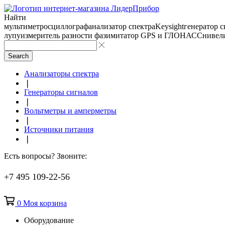
Найти
мультиметр
осциллограф
анализатор спектра
Keysight
генератор 
лупу
измеритель разности фаз
имитатор GPS и ГЛОНАСС
нивел
Search
Анализаторы спектра
❘
Генераторы сигналов
❘
Вольтметры и амперметры
❘
Источники питания
❘
Есть вопросы? Звоните:
+7 495 109-22-56
0
Моя корзина
Оборудование