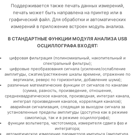
Поддерживается также печать данных измерений,
печать может быть направлена на принтер или в
графический файл. Для обработки и автоматических
измерений в приложение встроен модуль анализа.
В СТАНДАРТНЫЕ ФУНКЦИИ МОДУЛЯ АНАЛИЗА USB
ОСЦИЛЛОГРАФА ВХОДЯТ:
цифровая фильтрация (полиномиальный, накопительный и
спектральный фильтры);
цифровые преобразования сигнала (усиление/ослабление
амплитуды, сжатие/растяжение шкалы времени, отражение по
вертикали, реверс по горизонтали, добавление шума);
различные математические функции от сигналов по каналам
(сумма, разность, произведение, отношение,
среднеквадратическое каналов, производная, интеграл канала,
интеграл произведения каналов, корреляция каналов);
аварийная сигнализация, следящая за выходом сигнала за
установленные пределы амплитуды (доступна как в режиме
самописца, так и в режиме осциллографа);
функции вольтметра, частотомера, измерителя сдвига фаз и
интегратора;
автоматическое измерение параметров импульса (амплитуда,