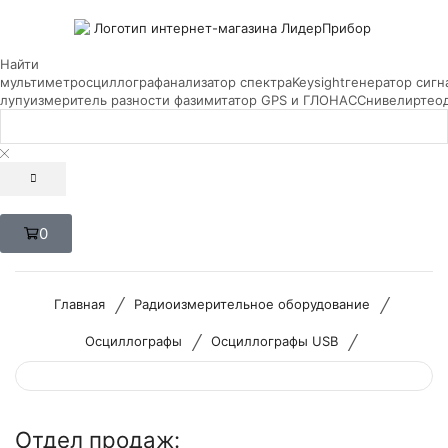
Найти
мультиметр
осциллограф
анализатор спектра
Keysight
генератор сигн
лупу
измеритель разности фаз
имитатор GPS и ГЛОНАСС
нивелир
тео
0
/
/
Главная
Радиоизмерительное оборудование
/
/
Осциллографы
Осциллографы USB
Отдел продаж: