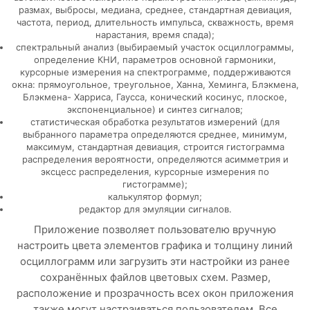
размах, выбросы, медиана, среднее, стандартная девиация,
частота, период, длительность импульса, скважность, время
нарастания, время спада);
спектральный анализ (выбираемый участок осциллограммы,
определение КНИ, параметров основной гармоники,
курсорные измерения на спектрограмме, поддерживаются
окна: прямоугольное, треугольное, Ханна, Хеминга, Блэкмена,
Блэкмена- Харриса, Гаусса, конический косинус, плоское,
экспоненциальное) и синтез сигналов;
статистическая обработка результатов измерений (для
выбранного параметра определяются среднее, минимум,
максимум, стандартная девиация, строится гистограмма
распределения вероятности, определяются асимметрия и
эксцесс распределения, курсорные измерения по
гистограмме);
калькулятор формул;
редактор для эмуляции сигналов.
Приложение позволяет пользователю вручную
настроить цвета элементов графика и толщину линий
осциллограмм или загрузить эти настройки из ранее
сохранённых файлов цветовых схем. Размер,
расположение и прозрачность всех окон приложения
также могут настраиваться пользователем. Все