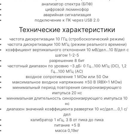
анализатор спектра (БПФ)
цифровой люминофор
аварийная сигнализация
подключение к ПК через USB 2.0
Технические характеристики
частота дискретизации 10 ГГц (стробоскопический режим)
частота дискретизации 100 МГц (режим реального времени)
коэффициент вертикального отклонения 10 мВ/дел…10 В/дел с
шагом 1-2-5
разрешение 8 бит
частотный диапазон по уровню –3 дБ: 0 Гц…100 МГц (DC), 1,2
Гц…100 МГц (AC)
входное сопротивление 1 МОм или 50 Ом
максимальное входное напряжение ±50 В (RВХ=1 МОм)
минимальный период повторения синхронизирующего
импульса 20 нс
минимальная длительность синхронизирующего импульса 10
нс
диапазон значений коэффициента развертки 10 нс/дел….0,1 с/
дел
калибратор 1 кГц, 3 В от пика до пика
питание +5 В
масса 0,19кг