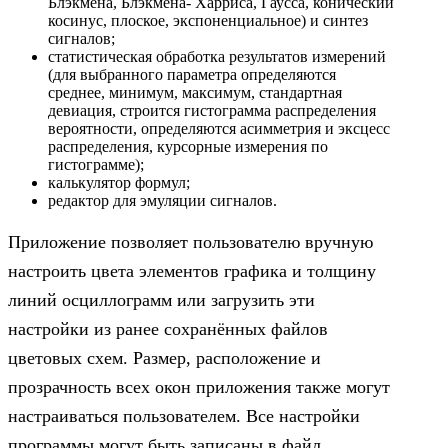
Блэкмена, Блэкмена- Харриса, Гаусса, конический
косинус, плоское, экспоненциальное) и синтез
сигналов;
статистическая обработка результатов измерений
(для выбранного параметра определяются
среднее, минимум, максимум, стандартная
девиация, строится гистограмма распределения
вероятности, определяются асимметрия и эксцесс
распределения, курсорные измерения по
гистограмме);
калькулятор формул;
редактор для эмуляции сигналов.
Приложение позволяет пользователю вручную
настроить цвета элементов графика и толщину
линий осциллограмм или загрузить эти
настройки из ранее сохранённых файлов
цветовых схем. Размер, расположение и
прозрачность всех окон приложения также могут
настраиваться пользователем. Все настройки
программы могут быть записаны в файл