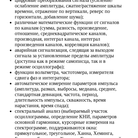
цифровые преобразования сигнала (усиление/
ослабление амплитуды, сжатие/растяжение шкалы
времени, отражение по вертикали, реверс по
горизонтали, добавление шума);
различные математические функции от сигналов
по каналам (сумма, разность, произведение,
отношение, среднеквадратическое каналов,
производная, интеграл канала, интеграл
произведения каналов, корреляция каналов);
аварийная сигнализация, следящая за выходом
сигнала за установленные пределы амплитуды
(доступна как в режиме самописца, так и в
режиме осциллографа);
функции вольтметра, частотомера, измерителя
сдвига фаз и интегратора;
автоматическое измерение параметров импульса
(амплитуда, размах, выбросы, медиана, среднее,
стандартная девиация, частота, период,
длительность импульса, скважность, время
нарастания, время спада);
спектральный анализ (выбираемый участок
осциллограммы, определение КНИ, параметров
основной гармоники, курсорные измерения на
спектрограмме, поддерживаются окна:
прямоугольное, треугольное, Ханна, Хеминга,