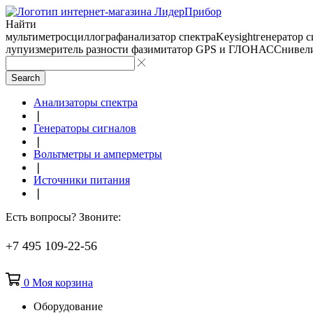
Найти
мультиметр
осциллограф
анализатор спектра
Keysight
генератор 
лупу
измеритель разности фаз
имитатор GPS и ГЛОНАСС
нивел
Search
Анализаторы спектра
❘
Генераторы сигналов
❘
Вольтметры и амперметры
❘
Источники питания
❘
Есть вопросы? Звоните:
+7 495 109-22-56
0
Моя корзина
Оборудование