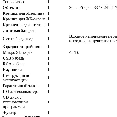
Тепловизор
1
Объектив
1
Зона обзора =33° x 24°, f=
Крышка для объектива
1
Крышка для ЖК-экрана
1
Крепление для штатива
1
Литиевая батарея
1
Входное напряжение переме
Сетевой адаптер
1
выходное напряжение пос
Зарядное устройство
1
Микро SD карта
1
4 ГГб
USB кабель
1
RCA кабель
1
Наушники
1
Инструкция по
1
эксплуатации
Гарантийный талон
1
ПО для компьютера
1
CD-диск с
установочной
1
программой
Футляр
1