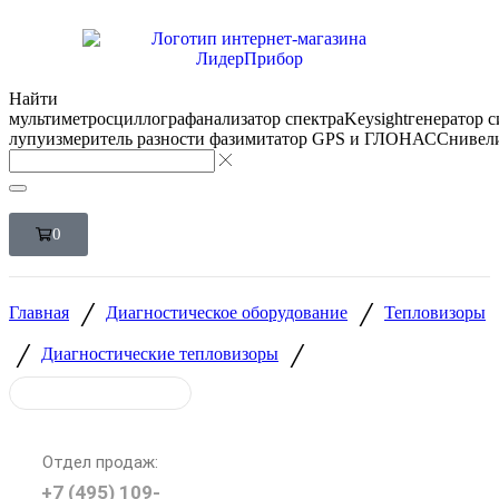
Найти
мультиметр
осциллограф
анализатор спектра
Keysight
генератор 
лупу
измеритель разности фаз
имитатор GPS и ГЛОНАСС
нивел
0
/
/
Главная
Диагностическое оборудование
Тепловизоры
/
/
Диагностические тепловизоры
Отдел продаж:
+7 (495) 109-