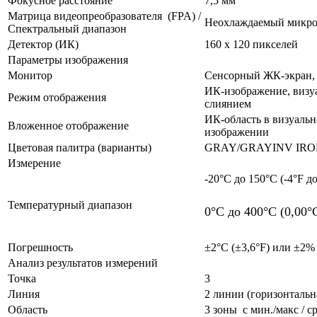
Фокусное расстояние
7,5 мм
Матрица видеопреобразователя (FPA) /
Неохлаждаемый микроб
Спектральный диапазон
Детектор (ИК)
160 x 120 пикселей
Параметры изображения
Монитор
Сенсорный ЖК-экран, 3
ИК-изображение, визу
Режим отображения
слиянием
ИК-область в визуальн
Вложенное отображение
изображении
Цветовая палитра (варианты)
GRAY/GRAYINV IRO
Измерение
-20°C до 150°C (-4°F д
Температурный диапазон
0°C до 400°C (0,00°
Погрешность
±2°C (±3,6°F) или ±2%
Анализ результатов измерений
Точка
3
Линия
2 линии (горизонтальн
Область
3 зоны с мин./макс / 