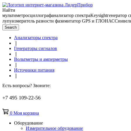
Найти
мультиметр
осциллограф
анализатор спектра
Keysight
генератор 
лупу
измеритель разности фаз
имитатор GPS и ГЛОНАСС
нивел
Search
Анализаторы спектра
❘
Генераторы сигналов
❘
Вольтметры и амперметры
❘
Источники питания
❘
Есть вопросы? Звоните:
+7 495 109-22-56
0
Моя корзина
Оборудование
Измерительное обрудование