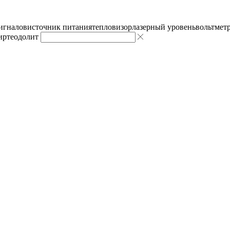
сигналов
источник питания
тепловизор
лазерный уровень
вольтмет
ир
теодолит