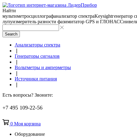
Найти
мультиметр
осциллограф
анализатор спектра
Keysight
генератор 
лупу
измеритель разности фаз
имитатор GPS и ГЛОНАСС
нивел
Search
Анализаторы спектра
❘
Генераторы сигналов
❘
Вольтметры и амперметры
❘
Источники питания
❘
Есть вопросы? Звоните:
+7 495 109-22-56
0
Моя корзина
Оборудование