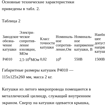
Основные технические характеристики
приведены в табл. 2.
Таблица 2
Электри-
Наибо
Заводское
ческое
Номиналь-
Номиналь-
Класс
шее
обозна-
сопротив-
ное
ное
точности
допус
чение
ление
сопротив-
напряжение
катушки
напря
катушки
изоляции,
ление,Ом
катушки, В
катуш
МОм
6
6
Р4010
0,02
550В
1500В
2,5·10
МОм
10
Габаритные размеры катушек Р4010 —
115х125х260 мм, масса 2 кг.
Катушки из литого микропровода помещаются в
металлический цилиндр, служащий внутренним
экраном. Сверху на катушки одевается крышка,