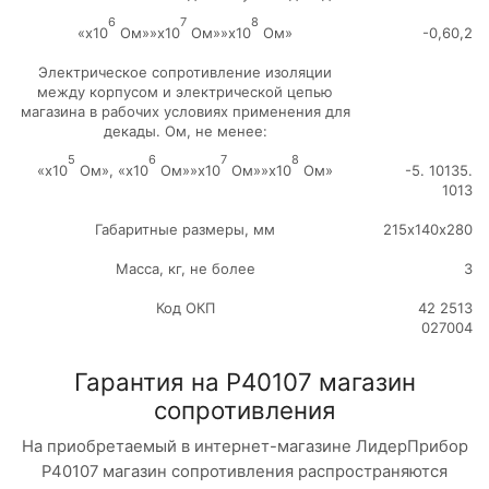
6
7
8
«х10
Ом»»х10
Ом»»х10
Ом»
-0,60,2
Электрическое сопротивление изоляции
между корпусом и электрической цепью
магазина в рабочих условиях применения для
декады. Ом, не менее:
5
6
7
8
«х10
Ом», «х10
Ом»»х10
Ом»»х10
Ом»
-5. 10135.
1013
Габаритные размеры, мм
215х140х280
Масса, кг, не более
3
Код ОКП
42 2513
027004
Гарантия на Р40107 магазин
сопротивления
На приобретаемый в интернет-магазине ЛидерПрибор
Р40107 магазин сопротивления распространяются