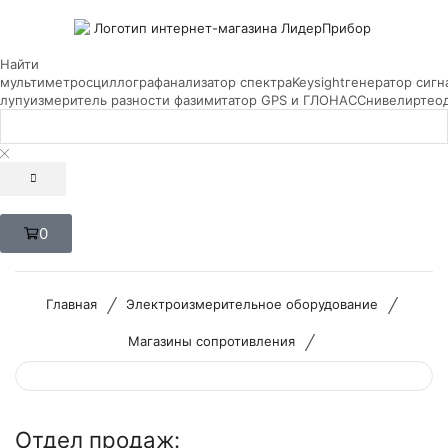
Найти
мультиметр
осциллограф
анализатор спектра
Keysight
генератор сигн
лупу
измеритель разности фаз
имитатор GPS и ГЛОНАСС
нивелир
тео
0
/
/
Главная
Электроизмерительное оборудование
/
Магазины сопротивления
Отдел продаж: