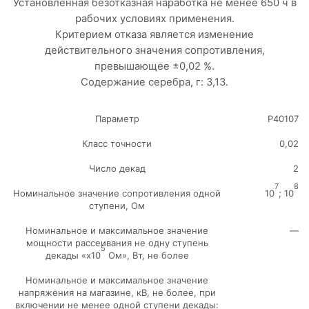
Установленная безотказная наработка не менее 650 ч в
рабочих условиях применения.
Критерием отказа является изменение
действительного значения сопротивления,
превышающее ±0,02 %.
Содержание серебра, г: 3,13.
Параметр
Р40107
Класс точности
0,02
Число декад
2
7
8
Номинальное значение сопротив­ления одной
10
; 10
ступени, Ом
Номинальное и максимальное значение
—
мощности рассеивания не одну ступень
5
декады «х10
Ом», Вт, не более
Номинальное и максимальное значение
напряжения на магазине, кВ, не более, при
включении не менее одной ступени декады: