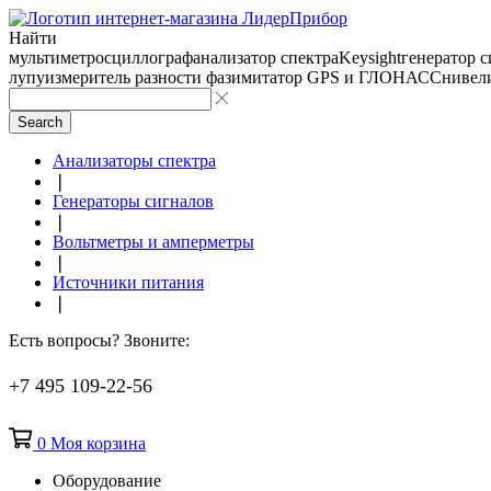
Найти
мультиметр
осциллограф
анализатор спектра
Keysight
генератор 
лупу
измеритель разности фаз
имитатор GPS и ГЛОНАСС
нивел
Search
Анализаторы спектра
❘
Генераторы сигналов
❘
Вольтметры и амперметры
❘
Источники питания
❘
Есть вопросы? Звоните:
+7 495 109-22-56
0
Моя корзина
Оборудование