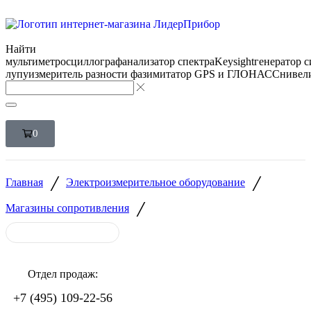
Найти
мультиметр
осциллограф
анализатор спектра
Keysight
генератор 
лупу
измеритель разности фаз
имитатор GPS и ГЛОНАСС
нивел
0
/
/
Главная
Электроизмерительное оборудование
/
Магазины сопротивления
Отдел продаж:
+7 (495) 109-22-56