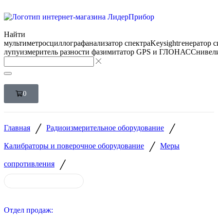
Найти
мультиметр
осциллограф
анализатор спектра
Keysight
генератор 
лупу
измеритель разности фаз
имитатор GPS и ГЛОНАСС
нивел
0
/
/
Главная
Радиоизмерительное оборудование
/
Калибраторы и поверочное оборудование
Меры
/
сопротивления
Отдел продаж: