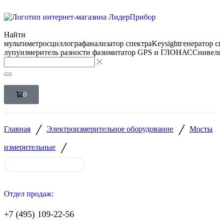
Найти
мультиметр
осциллограф
анализатор спектра
Keysight
генератор 
лупу
измеритель разности фаз
имитатор GPS и ГЛОНАСС
нивел
0
/
/
Главная
Электроизмерительное оборудование
Мосты
/
измерительные
Отдел продаж:
+7 (495) 109-22-56