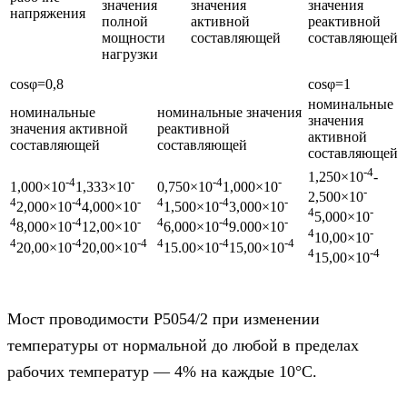
значения
значения
значения
напряжения
полной
активной
реактивной
мощности
составляющей
составляющей
нагрузки
cosφ=0,8
cosφ=1
номинальные
номинальные
номинальные значения
значения
значения активной
реактивной
активной
составляющей
составляющей
составляющей
-4
1,250×10
-
-4
-
-4
-
1,000×10
1,333×10
0,750×10
1,000×10
-
2,500×10
4
-4
-
4
-4
-
2,000×10
4,000×10
1,500×10
3,000×10
4
-
5,000×10
4
-4
-
4
-4
-
8,000×10
12,00×10
6,000×10
9.000×10
4
-
10,00×10
4
-4
-4
4
-4
-4
20,00×10
20,00×10
15.00×10
15,00×10
4
-4
15,00×10
Мост проводимости Р5054/2 при изменении
температуры от нормальной до любой в пределах
рабочих температур — 4% на каждые 10°С.