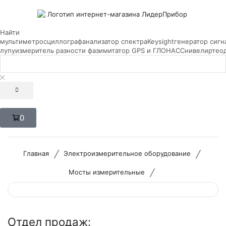
Найти
мультиметр
осциллограф
анализатор спектра
Keysight
генератор сигн
лупу
измеритель разности фаз
имитатор GPS и ГЛОНАСС
нивелир
тео
0
/
/
Главная
Электроизмерительное оборудование
/
Мосты измерительные
Отдел продаж: