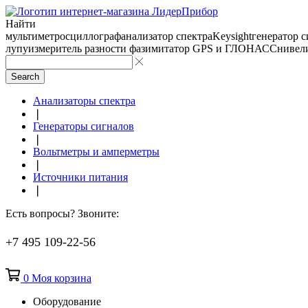
Найти
мультиметр
осциллограф
анализатор спектра
Keysight
генератор 
лупу
измеритель разности фаз
имитатор GPS и ГЛОНАСС
нивел
Search
Анализаторы спектра
❘
Генераторы сигналов
❘
Вольтметры и амперметры
❘
Источники питания
❘
Есть вопросы? Звоните:
+7 495 109-22-56
0
Моя корзина
Оборудование