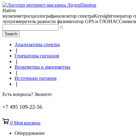
Найти
мультиметр
осциллограф
анализатор спектра
Keysight
генератор 
лупу
измеритель разности фаз
имитатор GPS и ГЛОНАСС
нивел
Search
Анализаторы спектра
❘
Генераторы сигналов
❘
Вольтметры и амперметры
❘
Источники питания
❘
Есть вопросы? Звоните:
+7 495 109-22-56
0
Моя корзина
Оборудование