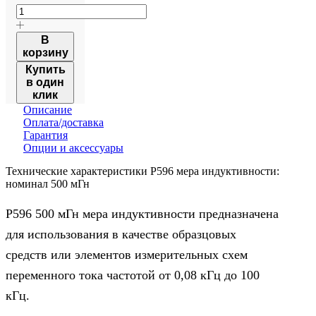
товара
Р596
мера
В
индуктивности:
корзину
номинал
Купить
500
в один
мГн
клик
Описание
Оплата/доставка
Гарантия
Опции и аксессуары
Технические характеристики Р596 мера индуктивности:
номинал 500 мГн
Р596 500 мГн мера индуктивности предназначена
для использования в качестве образцовых
средств или элементов измерительных схем
переменного тока частотой от 0,08 кГц до 100
кГц.