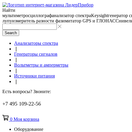
Найти
мультиметр
осциллограф
анализатор спектра
Keysight
генератор 
лупу
измеритель разности фаз
имитатор GPS и ГЛОНАСС
нивел
Search
Анализаторы спектра
❘
Генераторы сигналов
❘
Вольтметры и амперметры
❘
Источники питания
❘
Есть вопросы? Звоните:
+7 495 109-22-56
0
Моя корзина
Оборудование