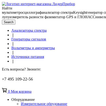
Найти
мультиметр
осциллограф
анализатор спектра
Keysight
генератор 
лупу
измеритель разности фаз
имитатор GPS и ГЛОНАСС
нивел
Search
Анализаторы спектра
❘
Генераторы сигналов
❘
Вольтметры и амперметры
❘
Источники питания
❘
Есть вопросы? Звоните:
+7 495 109-22-56
0
Моя корзина
Оборудование
Измерительное обрудование