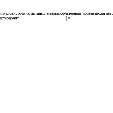
сигналов
источник питания
тепловизор
лазерный уровень
вольтмет
ир
теодолит