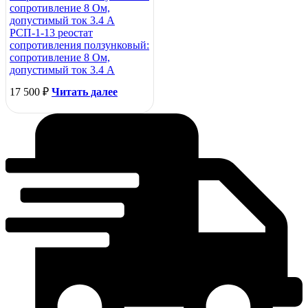
РСП-1-13 реостат
сопротивления ползунковый:
сопротивление 8 Ом,
допустимый ток 3.4 А
17 500
₽
Читать далее