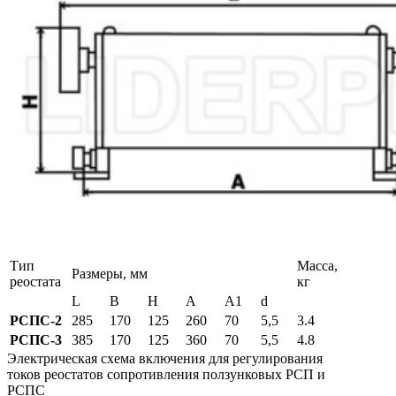
Тип
Масса,
Размеры, мм
реостата
кг
L
B
H
A
A1
d
РСПС-2
285
170
125
260
70
5,5
3.4
РСПС-3
385
170
125
360
70
5,5
4.8
Электрическая схема включения для регулирования
токов реостатов сопротивления ползунковых РСП и
РСПС