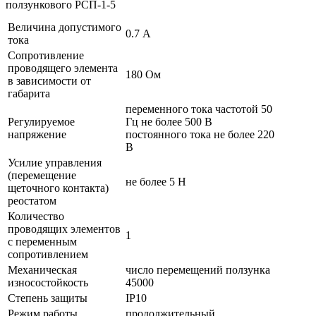
ползункового РСП-1-5
Величина допустимого
0.7 А
тока
Сопротивление
проводящего элемента
180 Ом
в зависимости от
габарита
переменного тока частотой 50
Регулируемое
Гц не более 500 В
напряжение
постоянного тока не более 220
В
Усилие управления
(перемещение
не более 5 H
щеточного контакта)
реостатом
Количество
проводящих элементов
1
с переменным
сопротивлением
Механическая
число перемещений ползунка
износостойкость
45000
Степень защиты
IР10
Режим работы
продолжительный