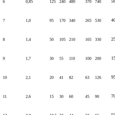
5
6
0,85
125
240
480
370
740
4
7
1,0
95
170
340
265
530
2
8
1,4
50
105
210
165
330
1
9
1,7
30
55
110
100
200
9
10
2,1
20
41
82
63
126
7
11
2,6
15
30
60
45
90
5