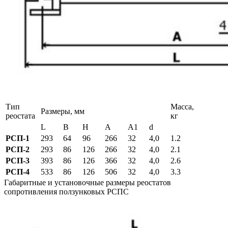
Тип
Масса,
Размеры, мм
реостата
кг
L
B
H
A
A1
d
РСП-1
293
64
96
266
32
4,0
1.2
РСП-2
293
86
126
266
32
4,0
2.1
РСП-3
393
86
126
366
32
4,0
2.6
РСП-4
533
86
126
506
32
4,0
3.3
Габаритные и установочные размеры реостатов
сопротивления ползунковых РСПС