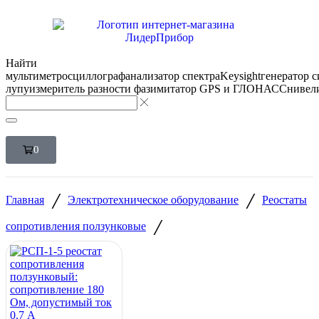
Найти
мультиметр
осциллограф
анализатор спектра
Keysight
генератор 
лупу
измеритель разности фаз
имитатор GPS и ГЛОНАСС
нивел
0
/
/
Главная
Электротехническое оборудование
Реостаты
/
сопротивления ползунковые