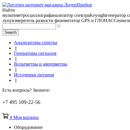
Найти
мультиметр
осциллограф
анализатор спектра
Keysight
генератор 
лупу
измеритель разности фаз
имитатор GPS и ГЛОНАСС
нивел
Search
Анализаторы спектра
❘
Генераторы сигналов
❘
Вольтметры и амперметры
❘
Источники питания
❘
Есть вопросы? Звоните:
+7 495 109-22-56
0
Моя корзина
Оборудование