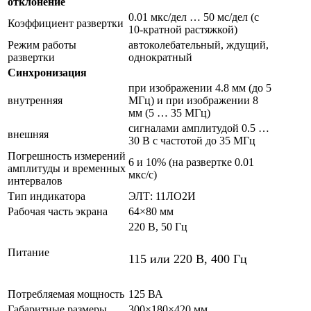
отклонение
0.01 мкс/дел … 50 мс/дел (с
Коэффициент развертки
10-кратной растяжкой)
Режим работы
автоколебательный, ждущий,
развертки
однократный
Синхронизация
при изображении 4.8 мм (до 5
внутренняя
МГц) и при изображении 8
мм (5 … 35 МГц)
сигналами амплитудой 0.5 …
внешняя
30 В c частотой до 35 МГц
Погрешность измерений
6 и 10% (на развертке 0.01
амплитуды и временных
мкс/с)
интервалов
Тип индикатора
ЭЛТ: 11ЛО2И
Рабочая часть экрана
64×80 мм
220 В, 50 Гц
Питание
115 или 220 В, 400 Гц
Потребляемая мощность
125 ВА
Габаритные размеры
300×180×420 мм