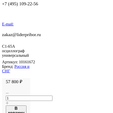
+7 (495) 109-22-56
E-mail:
zakaz@liderpribor.ru
С1-65А
осциллограф
универсальный
Артикул:
10161672
Бренд:
Россия и
СНГ
57 800
₽
Количество
товара
С1-
65А
В
осциллограф
корзину