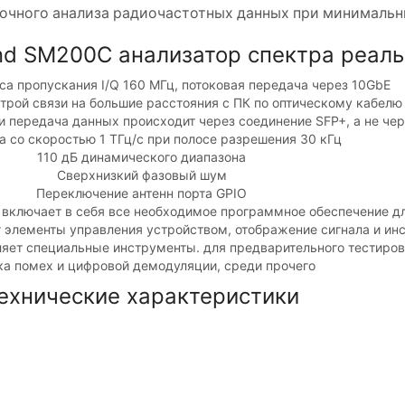
точного анализа радиочастотных данных при минимальн
nd SM200C анализатор спектра реал
са пропускания I/Q 160 МГц, потоковая передача через 10GbE
трой связи на большие расстояния с ПК по оптическому кабелю
и передача данных происходит через соединение SFP+, а не че
а со скоростью 1 ТГц/с при полосе разрешения 30 кГц
110 дБ динамического диапазона
Сверхнизкий фазовый шум
Переключение антенн порта GPIO
 включает в себя все необходимое программное обеспечение д
 элементы управления устройством, отображение сигнала и ин
яет специальные инструменты. для предварительного тестиров
ка помех и цифровой демодуляции, среди прочего
ехнические характеристики