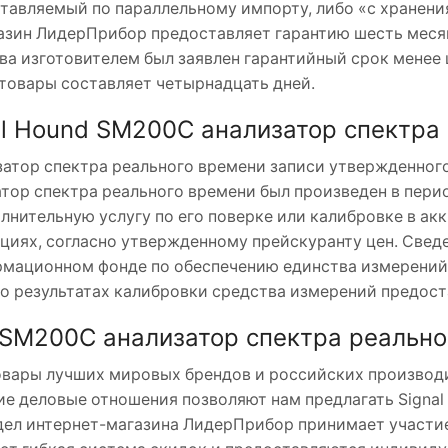
тавляемый по параллельному импорту, либо «с хранени
азин ЛидерПрибор предоставляет гарантию шесть месяц
ва изготовителем был заявлен гарантийный срок менее 
товары составляет четырнадцать дней.
al Hound SM200C анализатор спектра
затор спектра реального времени записи утвержденного
тор спектра реального времени был произведен в пери
нительную услугу по его поверке или калибровке в ак
иях, согласно утвержденному прейскуранту цен. Сведе
мационном фонде по обеспечению единства измерений,
о результатах калибровки средства измерений предост
 SM200C анализатор спектра реально
овары лучших мировых брендов и российских производи
е деловые отношения позволяют нам предлагать Signa
дел интернет-магазина ЛидерПрибор принимает участие 