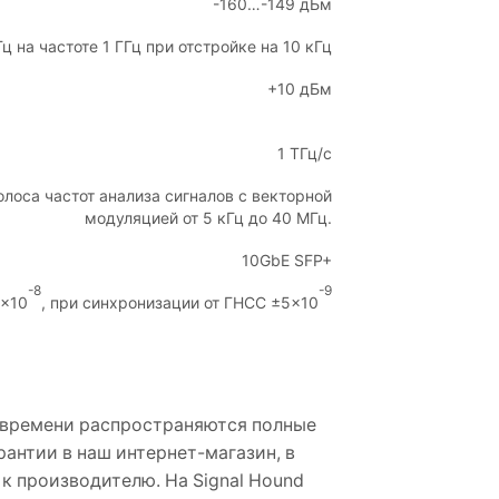
-160…-149 дБм
Гц на частоте 1 ГГц при отстройке на 10 кГц
+10 дБм
1 ТГц/c
олоса частот анализа сигналов с векторной
модуляцией от 5 кГц до 40 МГц.
10GbE SFP+
-8
-9
1×10
, при синхронизации от ГНСС ±5×10
 времени распространяются полные
антии в наш интернет-магазин, в
к производителю. На Signal Hound