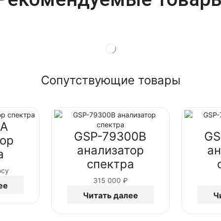
Сопутствующие товары
2A
GSP-79300B
GS
тор
анализатор
ан
а
спектра
осу
315 000
₽
ее
Читать далее
Ч