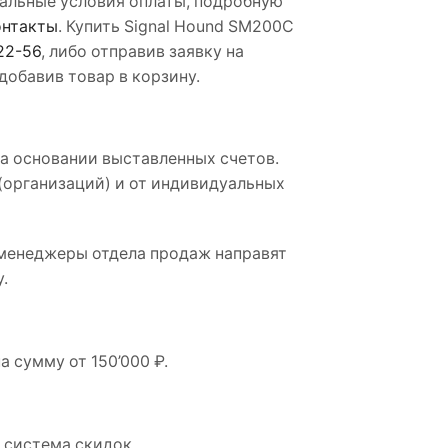
уальные условия оплаты, подробную
онтакты
. Купить Signal Hound SM200C
22-56
, либо отправив заявку на
добавив товар в корзину.
на основании выставленных счетов.
(организаций) и от индивидуальных
т менеджеры отдела продаж направят
.
 сумму от 150’000 ₽.
 система скидок.