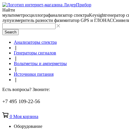
Найти
мультиметр
осциллограф
анализатор спектра
Keysight
генератор 
лупу
измеритель разности фаз
имитатор GPS и ГЛОНАСС
нивел
Search
Анализаторы спектра
❘
Генераторы сигналов
❘
Вольтметры и амперметры
❘
Источники питания
❘
Есть вопросы? Звоните:
+7 495 109-22-56
0
Моя корзина
Оборудование