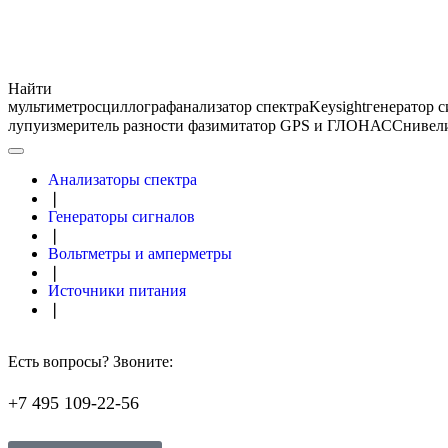
Найти
мультиметр
осциллограф
анализатор спектра
Keysight
генератор 
лупу
измеритель разности фаз
имитатор GPS и ГЛОНАСС
нивел
Анализаторы спектра
❘
Генераторы сигналов
❘
Вольтметры и амперметры
❘
Источники питания
❘
Есть вопросы? Звоните:
+7 495 109-22-56