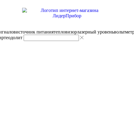
сигналов
источник питания
тепловизор
лазерный уровень
вольтмет
ир
теодолит