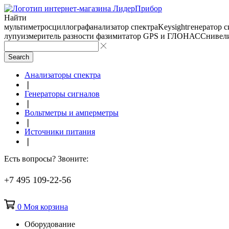
Найти
мультиметр
осциллограф
анализатор спектра
Keysight
генератор 
лупу
измеритель разности фаз
имитатор GPS и ГЛОНАСС
нивел
Search
Анализаторы спектра
❘
Генераторы сигналов
❘
Вольтметры и амперметры
❘
Источники питания
❘
Есть вопросы? Звоните:
+7 495 109-22-56
0
Моя корзина
Оборудование