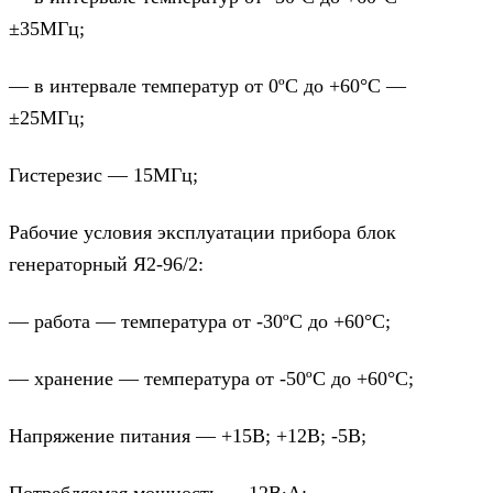
±35МГц;
— в интервале температур от 0ºС до +60°С —
±25МГц;
Гистерезис — 15МГц;
Рабочие условия эксплуатации прибора блок
генераторный Я2-96/2:
— работа — температура от -30ºС до +60°С;
— хранение — температура от -50ºС до +60°С;
Напряжение питания — +15В; +12В; -5В;
Потребляемая мощность — 12В∙А;