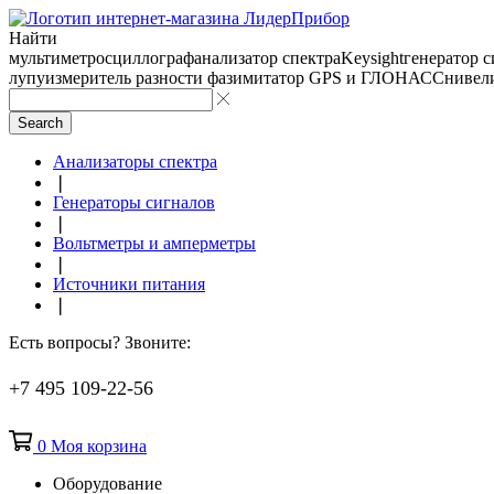
Найти
мультиметр
осциллограф
анализатор спектра
Keysight
генератор 
лупу
измеритель разности фаз
имитатор GPS и ГЛОНАСС
нивел
Search
Анализаторы спектра
❘
Генераторы сигналов
❘
Вольтметры и амперметры
❘
Источники питания
❘
Есть вопросы? Звоните:
+7 495 109-22-56
0
Моя корзина
Оборудование