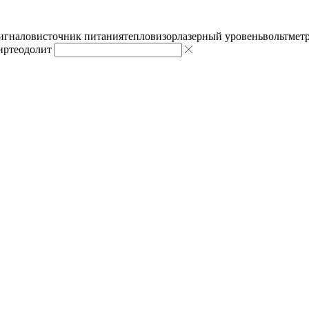
сигналов
источник питания
тепловизор
лазерный уровень
вольтмет
ир
теодолит