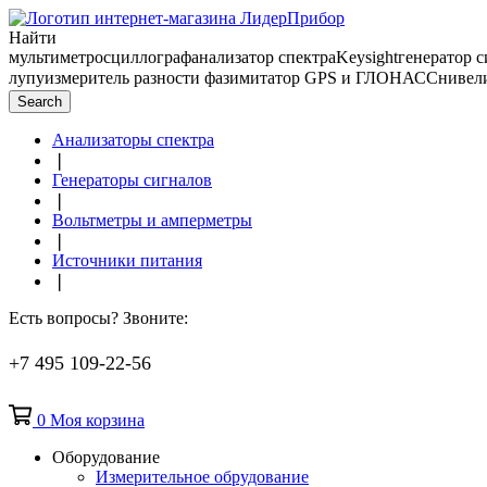
Найти
мультиметр
осциллограф
анализатор спектра
Keysight
генератор 
лупу
измеритель разности фаз
имитатор GPS и ГЛОНАСС
нивел
Search
Анализаторы спектра
❘
Генераторы сигналов
❘
Вольтметры и амперметры
❘
Источники питания
❘
Есть вопросы? Звоните:
+7 495 109-22-56
0
Моя корзина
Оборудование
Измерительное обрудование