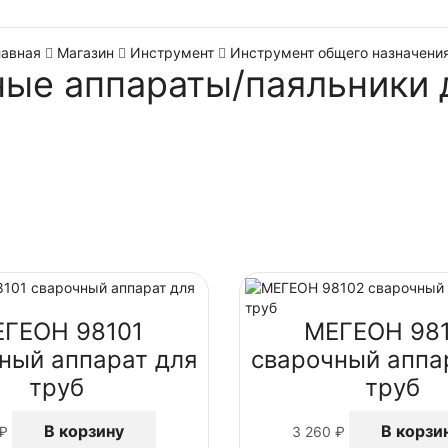
лавная
Магазин
Инструмент
Инструмент общего назначени
ые аппараты/паяльники 
ГЕОН 98101
МЕГЕОН 98
ный аппарат для
сварочный аппа
труб
труб
В корзину
В корзи
₽
3 260
₽