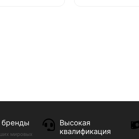
 бренды
Высокая
квалификация
чших мировых