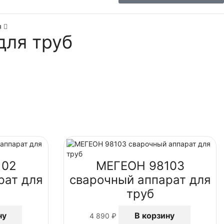
я
для труб
102
МЕГЕОН 98103
рат для
сварочный аппарат для
труб
ну
В корзину
4 890
₽