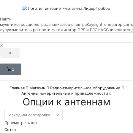
Найти
мультиметр
осциллограф
анализатор спектра
Keysight
генератор сигн
лупу
измеритель разности фаз
имитатор GPS и ГЛОНАСС
нивелир
тео
0
Главная
Магазин
Радиоизмерительное оборудование
Антенны измерительные и принадлежности
Опции к антеннам
Просмотреть как:
Сетка