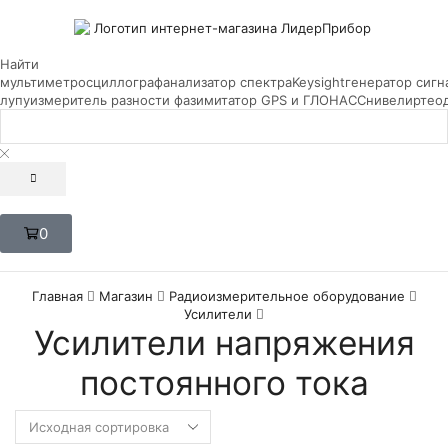
Найти
мультиметр
осциллограф
анализатор спектра
Keysight
генератор сигн
лупу
измеритель разности фаз
имитатор GPS и ГЛОНАСС
нивелир
тео
0
Главная
Магазин
Радиоизмерительное оборудование
Усилители
Усилители напряжения
постоянного тока