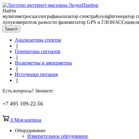
Найти
мультиметр
осциллограф
анализатор спектра
Keysight
генератор 
лупу
измеритель разности фаз
имитатор GPS и ГЛОНАСС
нивел
Search
Анализаторы спектра
❘
Генераторы сигналов
❘
Вольтметры и амперметры
❘
Источники питания
❘
Есть вопросы? Звоните:
+7 495 109-22-56
0
Моя корзина
Оборудование
Измерительное обрудование