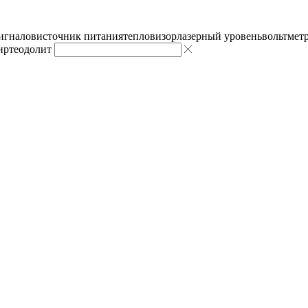
сигналов
источник питания
тепловизор
лазерный уровень
вольтмет
ир
теодолит