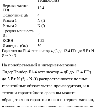
Technologies)
Верхняя частота:
12.4
ГГц
Ослабление: дБ
4
Разъем 1
N (f)
Разъем 2
N (f)
Средняя мощность:
5
Вт
КСВН
1.25
Импеданс (Ом)
50
Гарантия на F1-4 аттенюатор 4 дБ до 12.4 ГГц до 5 Вт N
(f) - N (f)
На приобретаемый в интернет-магазине
ЛидерПрибор F1-4 аттенюатор 4 дБ до 12.4 ГГц
до 5 Вт N (f) - N (f) распространяются полные
гарантийные обязательства производителя, и в
течении гарантийного срока вы можете
обращаться по гарантии в наш интернет-магазин,
в течении срока, установленного законодательно,