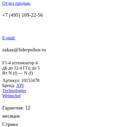
Отдел продаж:
+7 (495) 109-22-56
E-mail:
zakaz@liderpribor.ru
F1-4 аттенюатор 4
дБ до 12.4 ГГц до 5
Вт N (f) — N (f)
Артикул:
10153478
Бренд:
API
Technologies
Weinschel
Гарантия: 12
месяцев
Страна