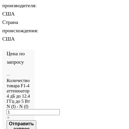
производителя:
США
Страна
происхождения:
США
Цена по
запросу
Количество
товара F1-4
аттенюатор
4 дБ до 12.4
ГГц до 5 Вт
N (f) - N (f)
Отправить
запрос