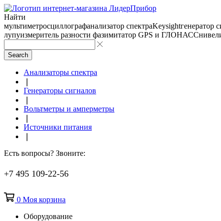
Найти
мультиметр
осциллограф
анализатор спектра
Keysight
генератор 
лупу
измеритель разности фаз
имитатор GPS и ГЛОНАСС
нивел
Search
Анализаторы спектра
❘
Генераторы сигналов
❘
Вольтметры и амперметры
❘
Источники питания
❘
Есть вопросы? Звоните:
+7 495 109-22-56
0
Моя корзина
Оборудование