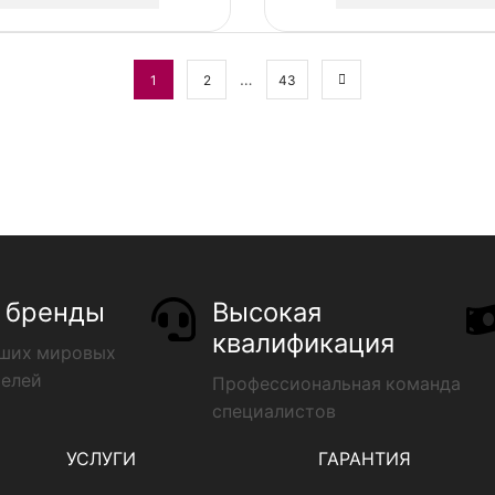
…
1
2
43
 бренды
Высокая
квалификация
чших мировых
телей
Профессиональная команда
специалистов
УСЛУГИ
ГАРАНТИЯ