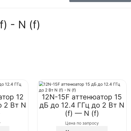
 - N (f)
атор 12
12N-15F аттенюатор 15
о 2 Вт N
дБ до 12.4 ГГц до 2 Вт N
)
(f) — N (f)
у
Цена по запросу