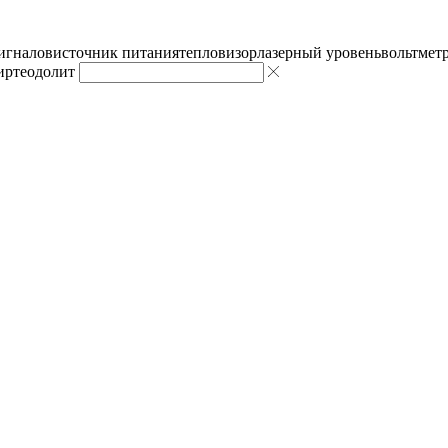
сигналов
источник питания
тепловизор
лазерный уровень
вольтмет
ир
теодолит