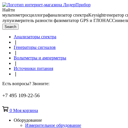
Найти
мультиметр
осциллограф
анализатор спектра
Keysight
генератор 
лупу
измеритель разности фаз
имитатор GPS и ГЛОНАСС
нивел
Search
Анализаторы спектра
❘
Генераторы сигналов
❘
Вольтметры и амперметры
❘
Источники питания
❘
Есть вопросы? Звоните:
+7 495 109-22-56
0
Моя корзина
Оборудование
Измерительное обрудование