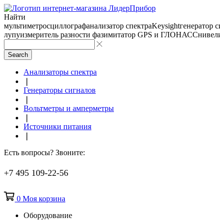
Найти
мультиметр
осциллограф
анализатор спектра
Keysight
генератор 
лупу
измеритель разности фаз
имитатор GPS и ГЛОНАСС
нивел
Search
Анализаторы спектра
❘
Генераторы сигналов
❘
Вольтметры и амперметры
❘
Источники питания
❘
Есть вопросы? Звоните:
+7 495 109-22-56
0
Моя корзина
Оборудование