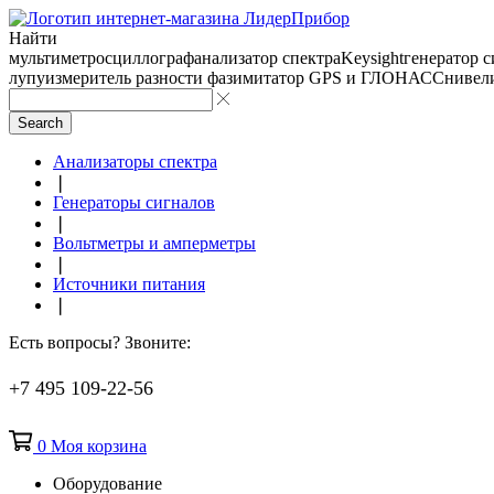
Найти
мультиметр
осциллограф
анализатор спектра
Keysight
генератор 
лупу
измеритель разности фаз
имитатор GPS и ГЛОНАСС
нивел
Search
Анализаторы спектра
❘
Генераторы сигналов
❘
Вольтметры и амперметры
❘
Источники питания
❘
Есть вопросы? Звоните:
+7 495 109-22-56
0
Моя корзина
Оборудование