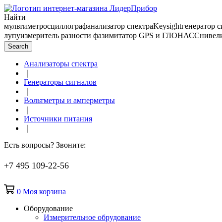
Найти
мультиметр
осциллограф
анализатор спектра
Keysight
генератор 
лупу
измеритель разности фаз
имитатор GPS и ГЛОНАСС
нивел
Search
Анализаторы спектра
❘
Генераторы сигналов
❘
Вольтметры и амперметры
❘
Источники питания
❘
Есть вопросы? Звоните:
+7 495 109-22-56
0
Моя корзина
Оборудование
Измерительное обрудование