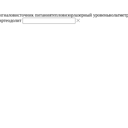
сигналов
источник питания
тепловизор
лазерный уровень
вольтмет
ир
теодолит