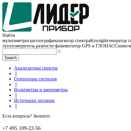
Найти
мультиметр
осциллограф
анализатор спектра
Keysight
генератор 
лупу
измеритель разности фаз
имитатор GPS и ГЛОНАСС
нивел
Search
Анализаторы спектра
❘
Генераторы сигналов
❘
Вольтметры и амперметры
❘
Источники питания
❘
Есть вопросы? Звоните:
+7 495 109-22-56