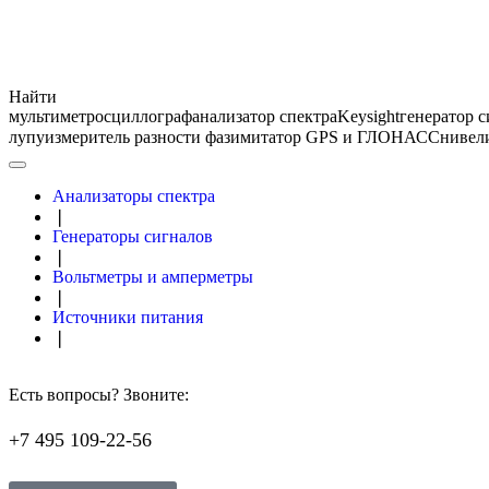
Найти
мультиметр
осциллограф
анализатор спектра
Keysight
генератор 
лупу
измеритель разности фаз
имитатор GPS и ГЛОНАСС
нивел
Анализаторы спектра
❘
Генераторы сигналов
❘
Вольтметры и амперметры
❘
Источники питания
❘
Есть вопросы? Звоните:
+7 495 109-22-56