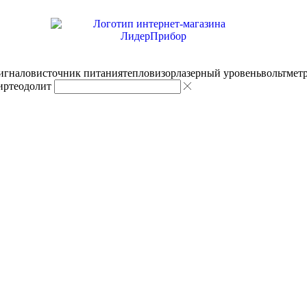
сигналов
источник питания
тепловизор
лазерный уровень
вольтмет
ир
теодолит